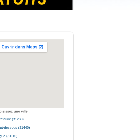
isissez une ville :
refeuille (31280)
ut-dessous (31440)
igue (31110)