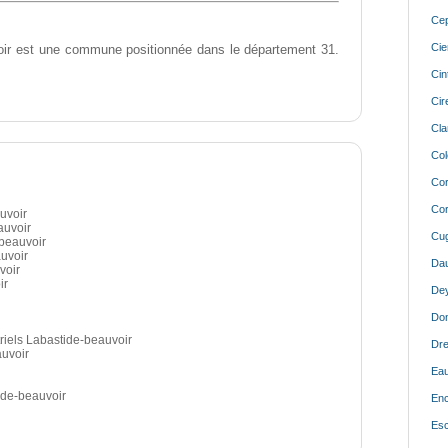
Cep
Cie
ir est une commune positionnée dans le département 31.
Cin
Cir
Cla
Col
Cor
Cor
uvoir
auvoir
Cug
beauvoir
uvoir
Dau
voir
ir
De
Don
riels Labastide-beauvoir
Dre
auvoir
Eau
de-beauvoir
Enc
Esc