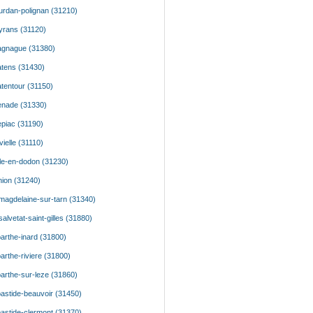
rdan-polignan (31210)
rans (31120)
gnague (31380)
tens (31430)
tentour (31150)
nade (31330)
piac (31190)
vielle (31110)
sle-en-dodon (31230)
nion (31240)
magdelaine-sur-tarn (31340)
salvetat-saint-gilles (31880)
arthe-inard (31800)
arthe-riviere (31800)
arthe-sur-leze (31860)
astide-beauvoir (31450)
astide-clermont (31370)