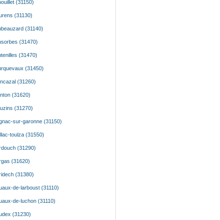
ouillet (31150)
urens (31130)
beauzard (31140)
sorbes (31470)
tenilles (31470)
rquevaux (31450)
ncazal (31260)
nton (31620)
uzins (31270)
nac-sur-garonne (31150)
llac-toulza (31550)
douch (31290)
gas (31620)
idech (31380)
aux-de-larboust (31110)
aux-de-luchon (31110)
udex (31230)