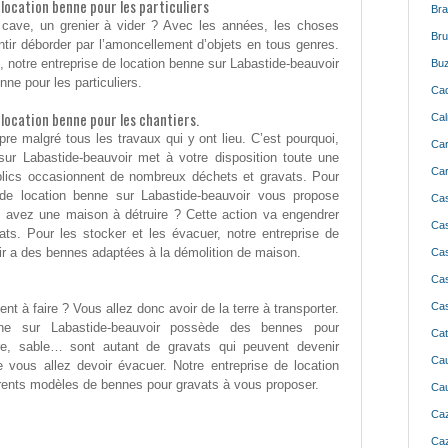
location benne pour les particuliers
Bra
ave, un grenier à vider ? Avec les années, les choses
Bru
ntir déborder par l’amoncellement d’objets en tous genres.
et, notre entreprise de location benne sur Labastide-beauvoir
Buz
ne pour les particuliers.
Cad
location benne pour les chantiers.
Cal
pre malgré tous les travaux qui y ont lieu. C’est pourquoi,
Ca
sur Labastide-beauvoir met à votre disposition toute une
Car
ics occasionnent de nombreux déchets et gravats. Pour
e de location benne sur Labastide-beauvoir vous propose
Ca
 avez une maison à détruire ? Cette action va engendrer
Cas
ts. Pour les stocker et les évacuer, notre entreprise de
ir a des bennes adaptées à la démolition de maison.
Cas
Cas
Cas
 à faire ? Vous allez donc avoir de la terre à transporter.
nne sur Labastide-beauvoir possède des bennes pour
Cat
rre, sable… sont autant de gravats qui peuvent devenir
Cau
 vous allez devoir évacuer. Notre entreprise de location
érents modèles de bennes pour gravats à vous proposer.
Cau
Caz
Caz