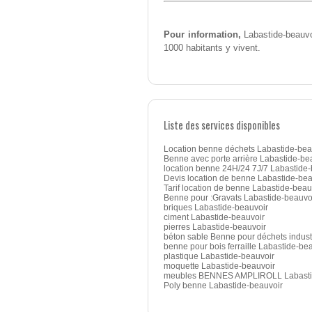
Pour information,
Labastide-beauvo
1000 habitants y vivent.
Liste des services disponibles
Location benne déchets Labastide-bea
Benne avec porte arrière Labastide-be
location benne 24H/24 7J/7 Labastide-
Devis location de benne Labastide-bea
Tarif location de benne Labastide-beau
Benne pour :Gravats Labastide-beauvo
briques Labastide-beauvoir
ciment Labastide-beauvoir
pierres Labastide-beauvoir
béton sable Benne pour déchets indust
benne pour bois ferraille Labastide-be
plastique Labastide-beauvoir
moquette Labastide-beauvoir
meubles BENNES AMPLIROLL Labasti
Poly benne Labastide-beauvoir