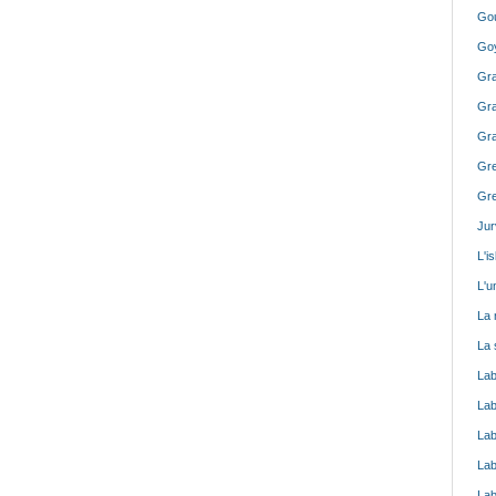
Gou
Goy
Gra
Gra
Gra
Gre
Gre
Jur
L'i
L'u
La 
La 
Lab
Lab
Lab
Lab
Lab