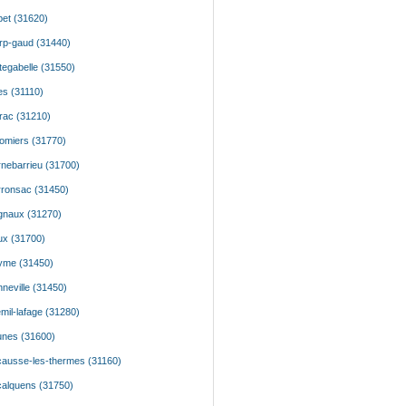
et (31620)
rp-gaud (31440)
tegabelle (31550)
es (31110)
rac (31210)
omiers (31770)
nebarrieu (31700)
ronsac (31450)
naux (31270)
x (31700)
yme (31450)
neville (31450)
mil-lafage (31280)
nes (31600)
ausse-les-thermes (31160)
alquens (31750)