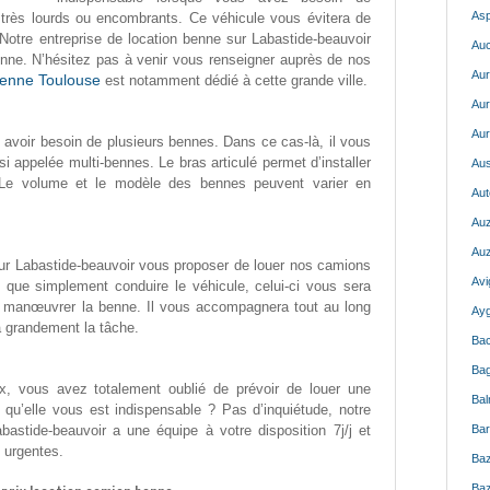
Asp
 très lourds ou encombrants. Ce véhicule vous évitera de
 Notre entreprise de location benne sur Labastide-beauvoir
Auc
ne. N’hésitez pas à venir vous renseigner auprès de nos
Aur
benne Toulouse
est notamment dédié à cette grande ville.
Aur
Aur
 avoir besoin de plusieurs bennes. Dans ce cas-là, il vous
i appelée multi-bennes. Le bras articulé permet d’installer
Aus
. Le volume et le modèle des bennes peuvent varier en
Aut
Auz
Auz
sur Labastide-beauvoir vous proposer de louer nos camions
Avi
 que simplement conduire le véhicule, celui-ci vous sera
t manœuvrer la benne. Il vous accompagnera tout au long
Ayg
a grandement la tâche.
Bac
Bag
ux, vous avez totalement oublié de prévoir de louer une
Bal
u’elle vous est indispensable ? Pas d’inquiétude, notre
bastide-beauvoir a une équipe à votre disposition 7j/j et
Bar
 urgentes.
Baz
Baz