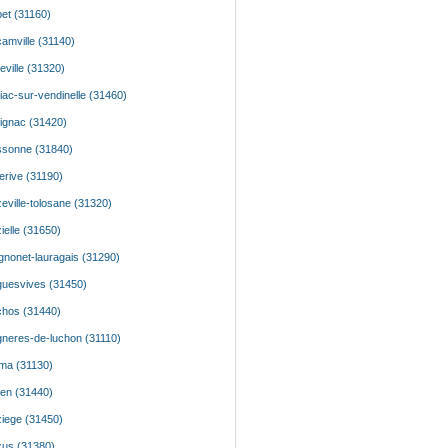
et (31160)
amville (31140)
eville (31320)
iac-sur-vendinelle (31460)
ignac (31420)
sonne (31840)
erive (31190)
eville-tolosane (31320)
ielle (31650)
gnonet-lauragais (31290)
uesvives (31450)
hos (31440)
neres-de-luchon (31110)
ma (31130)
en (31440)
iege (31450)
us (31380)