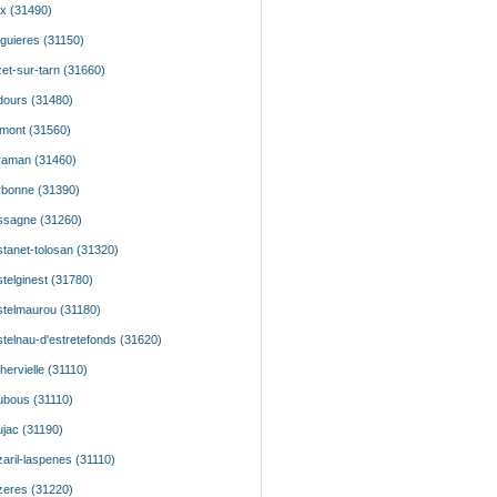
x (31490)
guieres (31150)
et-sur-tarn (31660)
ours (31480)
mont (31560)
raman (31460)
bonne (31390)
ssagne (31260)
tanet-tolosan (31320)
telginest (31780)
telmaurou (31180)
telnau-d'estretefonds (31620)
hervielle (31110)
bous (31110)
jac (31190)
aril-laspenes (31110)
eres (31220)