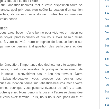
 prix location camion benne
 sur Labastide-beauvoir met à votre disposition toute sa
Bea
ndez quel prix peut bien coûter la location d’un camion
Bea
illers, ils sauront vous donner toutes les informations
camion benne.
Bea
Bel
onnels
 vous ayez besoin d’une benne pour vide votre maison ou
Ben
us soyez professionnels et que vous ayez besoin d’une
Ber
s à votre activité, notre entreprise de location benne sur
Bes
gamme de bennes à disposition des particuliers et des
Bil
Bin
 de rénovation, l’importance des déchets va vite augmenter.
Bla
ropre, il est indispensable de pratiquer l’enlèvement de
Bon
t, le sable… n’envahiront pas le lieu des travaux. Notre
ur Labastide-beauvoir vous propose des bennes pour
Bou
prise de location benne sur Labastide-beauvoir met à votre
Bou
bennes pour que vous puissiez évacuer ce qu’il y a dans
Bou
votre grenier. Nous venons la poser à l’adresse demandée
ue vous avez terminé. Puis, nous nous occupons du tri et
Bou
Bou