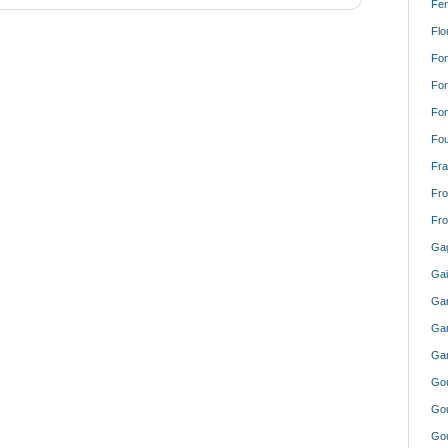
Fen
Flo
Fon
Fon
Fon
Fou
Fra
Fro
Fro
Gag
Gai
Gar
Gar
Gar
Gou
Gou
Go