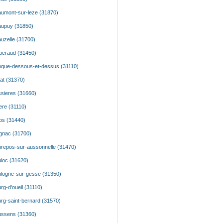
umont-sur-leze (31870)
upuy (31850)
uzelle (31700)
beraud (31450)
que-dessous-et-dessus (31110)
at (31370)
sieres (31660)
liere (31110)
os (31440)
gnac (31700)
repos-sur-aussonnelle (31470)
loc (31620)
logne-sur-gesse (31350)
rg-d'oueil (31110)
rg-saint-bernard (31570)
ssens (31360)